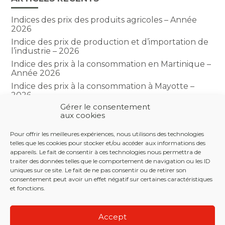
Indices des prix des produits agricoles – Année
2026
Indice des prix de production et d’importation de
l’industrie – 2026
Indice des prix à la consommation en Martinique –
Année 2026
Indice des prix à la consommation à Mayotte –
2026
Gérer le consentement
Indice du climat des affaires dans le BTP – Année
aux cookies
2026
Pour offrir les meilleures expériences, nous utilisons des technologies
telles que les cookies pour stocker et/ou accéder aux informations des
COMMENTAIRES RÉCENTS
appareils. Le fait de consentir à ces technologies nous permettra de
traiter des données telles que le comportement de navigation ou les ID
uniques sur ce site. Le fait de ne pas consentir ou de retirer son
consentement peut avoir un effet négatif sur certaines caractéristiques
et fonctions.
Footer
LE CABINET
NOS SERVICES
NOS OUTILS
Principale
Accept
ACTUALITÉS
RECRUTEMENT
CONTACT