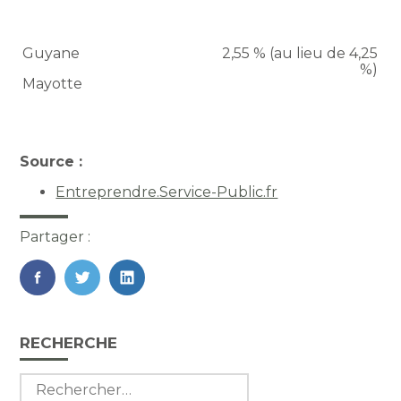
Guyane
2,55 % (au lieu de 4,25
%)
Mayotte
Source :
Entreprendre.Service-Public.fr
Partager :
FaceBook
Twitter
LinkedIn
Blog
RECHERCHE
sidebar
Rechercher :