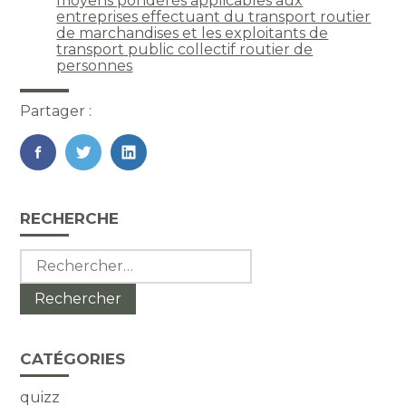
moyens pondérés applicables aux
entreprises effectuant du transport routier
de marchandises et les exploitants de
transport public collectif routier de
personnes
Partager :
FaceBook
Twitter
LinkedIn
Blog
RECHERCHE
sidebar
Rechercher :
CATÉGORIES
quizz