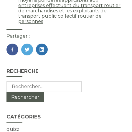
moyens pondérés applicables aux
entreprises effectuant du transport routier
de marchandises et les exploitants de
transport public collectif routier de
personnes
Partager :
FaceBook
Twitter
LinkedIn
Blog
RECHERCHE
sidebar
Rechercher :
CATÉGORIES
quizz