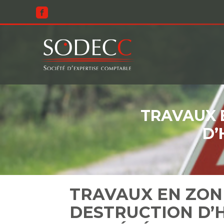
Aller
au
contenu
TRAVAUX 
D’
TRAVAUX EN ZON
DESTRUCTION D’