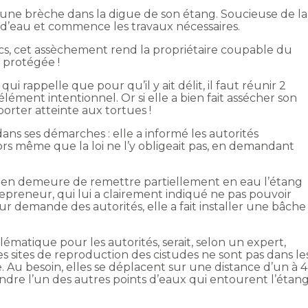
e une brèche dans la digue de son étang. Soucieuse de la
int d’eau et commence les travaux nécessaires.
cs, cet assèchement rend la propriétaire coupable du
e protégée !
 qui rappelle que pour qu’il y ait délit, il faut réunir 2
ément intentionnel. Or si elle a bien fait assécher son
 porter atteinte aux tortues !
dans ses démarches : elle a informé les autorités
rs même que la loi ne l’y obligeait pas, en demandant
se en demeure de remettre partiellement en eau l’étang
trepreneur, qui lui a clairement indiqué ne pas pouvoir
r demande des autorités, elle a fait installer une bâche
oblématique pour les autorités, serait, selon un expert,
les sites de reproduction des cistudes ne sont pas dans le
. Au besoin, elles se déplacent sur une distance d’un à 4
indre l’un des autres points d’eaux qui entourent l’étan