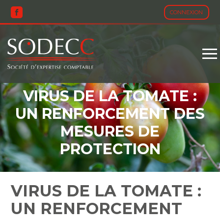
CONNEXION
Aller
au
contenu
VIRUS DE LA TOMATE :
UN RENFORCEMENT DES
MESURES DE
PROTECTION
VIRUS DE LA TOMATE :
UN RENFORCEMENT