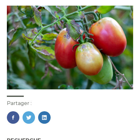
Partager :
FaceBook
Twitter
LinkedIn
Blog